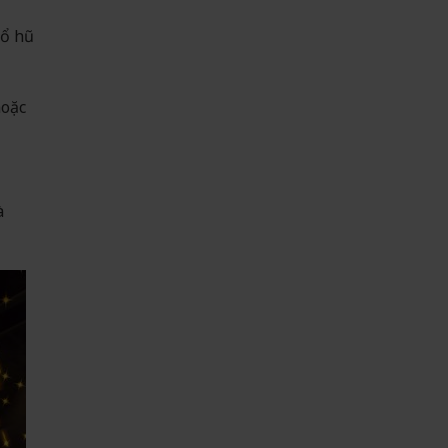
nổ hũ
hoặc
à