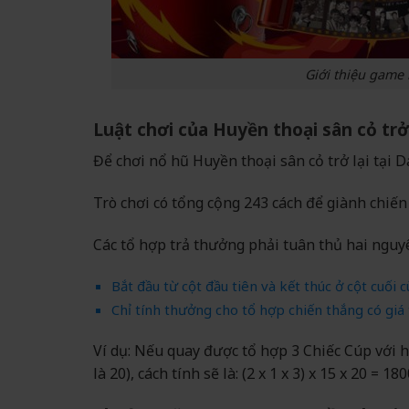
Giới thiệu game 
Luật chơi của Huyền thoại sân cỏ trở 
Để chơi nổ hũ Huyền thoại sân cỏ trở lại tại 
Trò chơi có tổng cộng 243 cách để giành chiến
Các tổ hợp trả thưởng phải tuân thủ hai nguyê
Bắt đầu từ cột đầu tiên và kết thúc ở cột cuối c
Chỉ tính thưởng cho tổ hợp chiến thắng có giá t
Ví dụ: Nếu quay được tổ hợp 3 Chiếc Cúp với hệ
là 20), cách tính sẽ là: (2 x 1 x 3) x 15 x 20 = 180