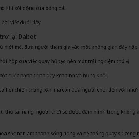
ng khí sôi động của bóng đá.
bài viết dưới đây.
trở lại Dabet
ổ hũ mới mẻ, đưa người tham gia vào một không gian đầy hấp 
hồi hộp của việc quay hũ tạo nên một trải nghiệm thú vị.
một cuộc hành trình đầy kịch tính và hứng khởi.
 cơ hội chiến thắng lớn, mà còn đưa người chơi đến với nhữ
ầu thủ tài năng, người chơi sẽ được đắm mình trong không k
họa sắc nét, âm thanh sống động và hệ thống quay số công 