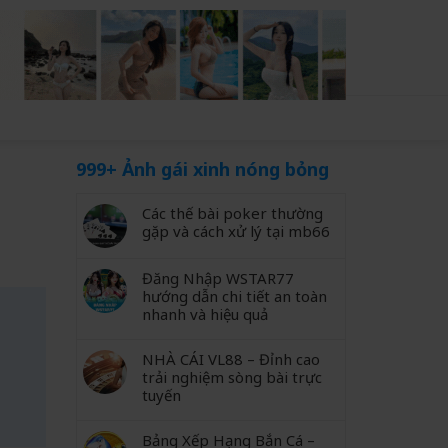
999+ Ảnh gái xinh nóng bỏng
Các thế bài poker thường
gặp và cách xử lý tại mb66
Đăng Nhập WSTAR77
hướng dẫn chi tiết an toàn
nhanh và hiệu quả
NHÀ CÁI VL88 – Đỉnh cao
trải nghiệm sòng bài trực
tuyến
Bảng Xếp Hạng Bắn Cá –