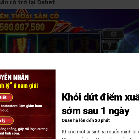
n cỏ trở lại Dabet
Khỏi dứt điểm xuấ
sớm sau 1 ngày
Quan hệ lên đến 30 phút
Không một ai sinh ra muốn mình bị y