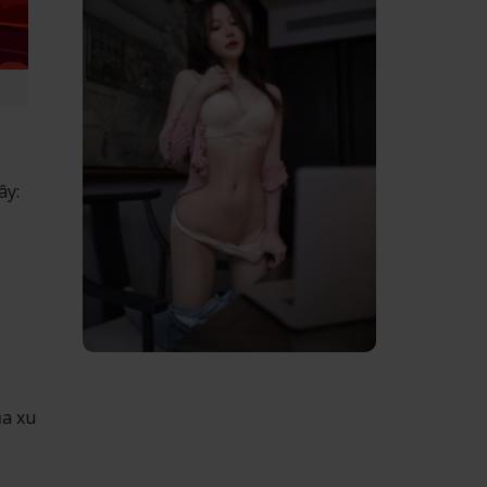
ây:
ủa xu