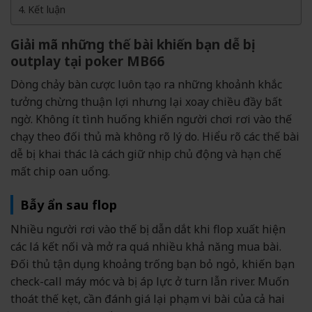
Kết luận
Giải mã những thế bài khiến bạn dễ bị
outplay tại poker MB66
Dòng chảy bàn cược luôn tạo ra những khoảnh khắc
tưởng chừng thuận lợi nhưng lại xoay chiều đầy bất
ngờ. Không ít tình huống khiến người chơi rơi vào thế
chạy theo đối thủ mà không rõ lý do. Hiểu rõ các thế bài
dễ bị khai thác là cách giữ nhịp chủ động và hạn chế
mất chip oan uổng.
Bẫy ẩn sau flop
Nhiều người rơi vào thế bị dẫn dắt khi flop xuất hiện
các lá kết nối và mở ra quá nhiều khả năng mua bài.
Đối thủ tận dụng khoảng trống bạn bỏ ngỏ, khiến bạn
check-call máy móc và bị áp lực ở turn lẫn river. Muốn
thoát thế kẹt, cần đánh giá lại phạm vi bài của cả hai