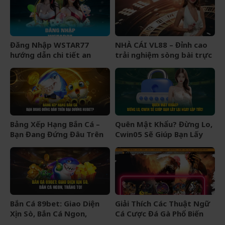
Đăng Nhập WSTAR77
NHÀ CÁI VL88 – Đỉnh cao
hướng dẫn chi tiết an
trải nghiệm sòng bài trực
toàn nhanh và hiệu quả
tuyến
Bảng Xếp Hạng Bắn Cá –
Quên Mật Khẩu? Đừng Lo,
Bạn Đang Đứng Đâu Trên
Cwin05 Sẽ Giúp Bạn Lấy
Đại Dương Hubet?
Lại Ngay Lập Tức!
Bắn Cá 89bet: Giao Diện
Giải Thích Các Thuật Ngữ
Xịn Sò, Bắn Cá Ngon,
Cá Cược Đá Gà Phổ Biến
Thắng To!
Nhất Tại DAGA