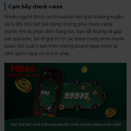
Cạm bẫy check-raise
Nhiều người thích continuation bet quá thường xuyên
và bị đối thủ bắt bài bằng những pha check-raise
mạnh. Khi bị phản đòn đúng lúc, bạn dễ hoảng và gấp
bài quá sớm, bỏ lỡ giá trị từ các hand trung bình mạnh.
Giảm tần suất c-bet trên những board nguy hiểm là
cách giảm nguy cơ bị out-play.