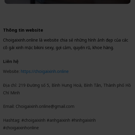
Thông tin website
Choigaixinh.online là website chia sẻ những hình ảnh đẹp của các
cô gái xinh mặc bikini sexy, gợi cảm, quyến rũ, khoe hàng.
Liên hệ
Website:
https://choigaixinh.online
Địa chỉ: 219 Đường số 5, Bình Hưng Hoà, Bình Tân, Thành phố Hồ
Chí Minh
Email: Choigaixinh.online@gmail.com
Hashtag: #choigaixinh #anhgaixinh #hinhgaixinh
#choigaixinhonline