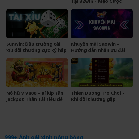
Tại 32win – Mẹo Cược
Giúp Bạn X2 Lợi Nhuận!
Sunwin: Đấu trường tài
Khuyến mãi Saowin –
xỉu đổi thưởng cực kỳ hấp
Hướng dẫn nhận ưu đãi
dẫn
cực hot mỗi ngày
Nổ hũ Viva88 – Bí kíp săn
Thien Duong Tro Choi –
jackpot Thần Tài siêu dễ
Khi đổi thưởng gặp
cho tân thủ
blockchain: TDTC và
tương lai minh bạch hóa
ngành game bài
999+ Ảnh gái xinh nóng bỏng