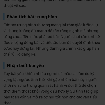
thuật về sau.
Phân tích bài trung bình
Các tay trung bình thường mang lại cảm giác lưỡng lự
vì chúng không đủ mạnh để tấn công mạnh mẽ nhưng
cũng chưa đến mức phải bỏ bài. Người chơi cần tinh tế
đọc vị cộng đồng bài và tiết tấu bàn để quyết định theo
cược hay dừng lại. Những đánh giá chính xác giúp hạn
chế rủi ro đáng kể.
Nhận biết bài yếu
Tay bài yếu khiến nhiều người dễ mắc sai lầm do kỳ
vọng lật ngược tình thế. Khi gặp nhóm bài này, người
chơi nên chú trọng quan sát hành vi đối thủ để chọn
thời điểm thoát khỏi vòng đấu hợp lý. Sự tỉnh táo giúp
bảo toàn vốn và mở ra cơ hội tốt hơn cho các ván tiếp
theo.