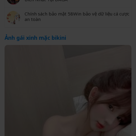
Chính sách bảo mật 58Win bảo vệ dữ liệu cá cược
an toàn
Ảnh gái xinh mặc bikini