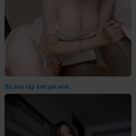
Bộ sưu tập ảnh gái xinh