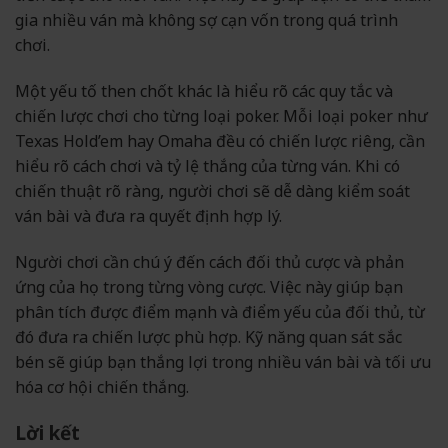
gia nhiều ván mà không sợ cạn vốn trong quá trình
chơi.
Một yếu tố then chốt khác là hiểu rõ các quy tắc và
chiến lược chơi cho từng loại poker. Mỗi loại poker như
Texas Hold’em hay Omaha đều có chiến lược riêng, cần
hiểu rõ cách chơi và tỷ lệ thắng của từng ván. Khi có
chiến thuật rõ ràng, người chơi sẽ dễ dàng kiểm soát
ván bài và đưa ra quyết định hợp lý.
Người chơi cần chú ý đến cách đối thủ cược và phản
ứng của họ trong từng vòng cược. Việc này giúp bạn
phân tích được điểm mạnh và điểm yếu của đối thủ, từ
đó đưa ra chiến lược phù hợp. Kỹ năng quan sát sắc
bén sẽ giúp bạn thắng lợi trong nhiều ván bài và tối ưu
hóa cơ hội chiến thắng.
Lời kết