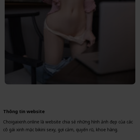
Thông tin website
Choigaixinh.online là website chia sẻ những hình ảnh đẹp của các
cô gái xinh mặc bikini sexy, gợi cảm, quyến rũ, khoe hàng.