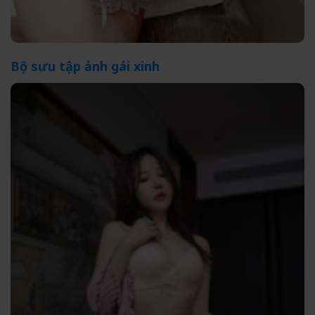
Bộ sưu tập ảnh gái xinh