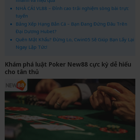
nhanh và hiệu quả
NHÀ CÁI VL88 – Đỉnh cao trải nghiệm sòng bài trực
tuyến
Bảng Xếp Hạng Bắn Cá – Bạn Đang Đứng Đâu Trên
Đại Dương Hubet?
Quên Mật Khẩu? Đừng Lo, Cwin05 Sẽ Giúp Bạn Lấy Lại
Ngay Lập Tức!
Khám phá luật Poker New88 cực kỳ dễ hiểu
cho tân thủ