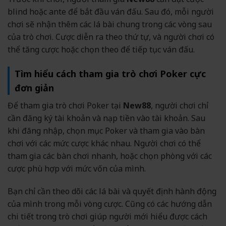
blind hoặc ante để bắt đầu ván đấu. Sau đó, mỗi người
chơi sẽ nhận thêm các lá bài chung trong các vòng sau
của trò chơi. Cược diễn ra theo thứ tự, và người chơi có
thể tăng cược hoặc chọn theo để tiếp tục ván đấu.
Tìm hiểu cách tham gia trò chơi Poker cực
đơn giản
Để tham gia trò chơi Poker tại
New88
, người chơi chỉ
cần đăng ký tài khoản và nạp tiền vào tài khoản. Sau
khi đăng nhập, chọn mục Poker và tham gia vào bàn
chơi với các mức cược khác nhau. Người chơi có thể
tham gia các bàn chơi nhanh, hoặc chọn phòng với các
cược phù hợp với mức vốn của mình.
Bạn chỉ cần theo dõi các lá bài và quyết định hành động
của mình trong mỗi vòng cược. Cũng có các hướng dẫn
chi tiết trong trò chơi giúp người mới hiểu được cách