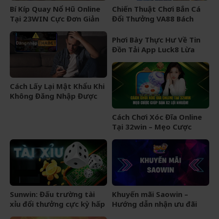
Bí Kíp Quay Nổ Hũ Online
Chiến Thuật Chơi Bắn Cá
Tại 23WIN Cực Đơn Giản
Đổi Thưởng VA88 Bách
Cho Tân Thủ
Phát Bách Trúng
Phơi Bày Thực Hư Về Tin
Đồn Tải App Luck8 Lừa
Đảo
Cách Lấy Lại Mật Khẩu Khi
Không Đăng Nhập Được
Thabet
Cách Chơi Xóc Đĩa Online
Tại 32win – Mẹo Cược
Giúp Bạn X2 Lợi Nhuận!
Sunwin: Đấu trường tài
Khuyến mãi Saowin –
xỉu đổi thưởng cực kỳ hấp
Hướng dẫn nhận ưu đãi
dẫn
cực hot mỗi ngày