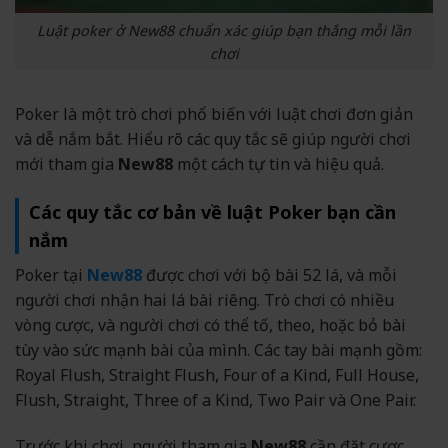
Luật poker ở New88 chuẩn xác giúp bạn thắng mỗi lần
chơi
Poker là một trò chơi phổ biến với luật chơi đơn giản
và dễ nắm bắt. Hiểu rõ các quy tắc sẽ giúp người chơi
mới tham gia
New88
một cách tự tin và hiệu quả.
Các quy tắc cơ bản về luật Poker bạn cần
nắm
Poker tại
New88
được chơi với bộ bài 52 lá, và mỗi
người chơi nhận hai lá bài riêng. Trò chơi có nhiều
vòng cược, và người chơi có thể tố, theo, hoặc bỏ bài
tùy vào sức mạnh bài của mình. Các tay bài mạnh gồm:
Royal Flush, Straight Flush, Four of a Kind, Full House,
Flush, Straight, Three of a Kind, Two Pair và One Pair.
Trước khi chơi, người tham gia
New88
cần đặt cược