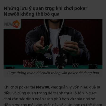
Những lưu ý quan trọng khi chơi poker
New88 không thể bỏ qua
Cược thông minh để chiến thắng ván poker dễ dàng hơn
Khi chơi poker tại
New88
, việc quản lý vốn hiệu quả là
điều vô cùng quan trọng để tránh thua lỗ lớn. Người
chơi cần xác định ngân sách phù hợp và chia nhỏ số
tiền cược cho mỗi ván. Việc này sẽ giúp bạn có thể tham