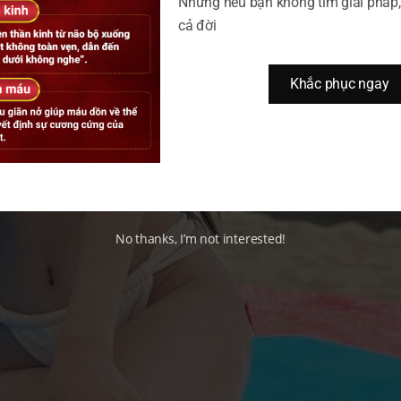
Nhưng nếu bạn không tìm giải pháp,
cả đời
Khắc phục ngay
No thanks, I’m not interested!