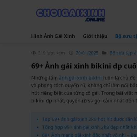
Skip
to
content
Hình Ảnh Gái Xinh
Giới thiệu
Bộ sưu t
Bộ sưu tập 
319 lượt xem
20/01/2025
69+ Ảnh gái xinh bikini đẹp c
Những tấm
ảnh gái xinh bikini
luôn là chủ đề
và phong cách quyến rũ. Không chỉ làm nổi bật 
hút riêng biệt của từng cô gái. Trong bài viế
bikini đẹp nhất, quyến rũ và gợi cảm nhất đến t
Top 69+ ảnh gái xinh 2k9 hot hit được săn 
Tổng hợp 99+ ảnh gái xinh 2k8 đẹp nhất k
69+ Ảnh mạng gái xinh độc nhất vô nhị – B