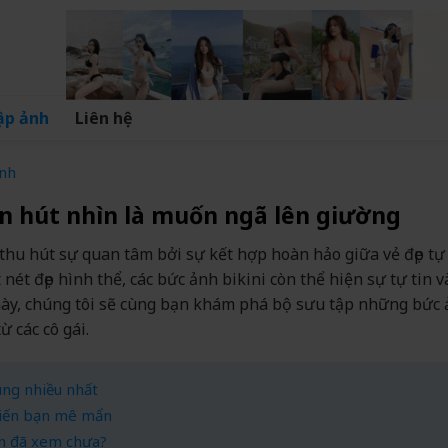
ập ảnh
Liên hệ
ảnh
uốn hút nhìn là muốn ngã lên giường
 thu hút sự quan tâm bởi sự kết hợp hoàn hảo giữa vẻ đẹp tự
nét đẹp hình thể, các bức ảnh bikini còn thể hiện sự tự tin v
t này, chúng tôi sẽ cùng bạn khám phá bộ sưu tập những bức
ừ các cô gái.
lùng nhiều nhất
hiến bạn mê mẩn
ạn đã xem chưa?