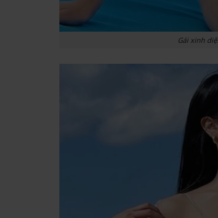
Gái xinh di