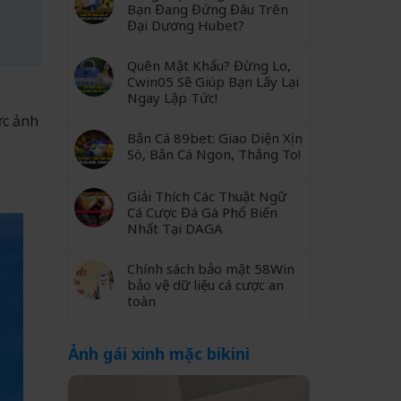
Bạn Đang Đứng Đâu Trên
Đại Dương Hubet?
Quên Mật Khẩu? Đừng Lo,
Cwin05 Sẽ Giúp Bạn Lấy Lại
Ngay Lập Tức!
ức ảnh
Bắn Cá 89bet: Giao Diện Xịn
Sò, Bắn Cá Ngon, Thắng To!
Giải Thích Các Thuật Ngữ
Cá Cược Đá Gà Phổ Biến
Nhất Tại DAGA
Chính sách bảo mật 58Win
bảo vệ dữ liệu cá cược an
toàn
Ảnh gái xinh mặc bikini