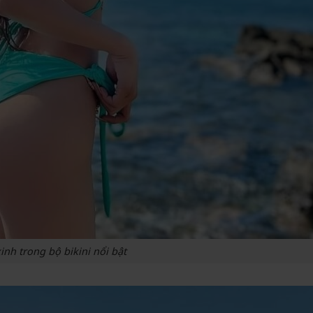
xinh trong bộ bikini nổi bật