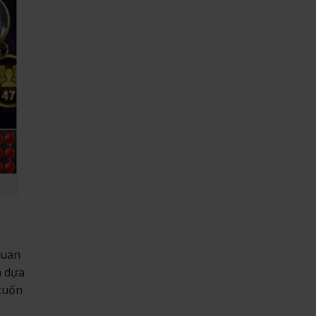
quan
à dựa
 cuốn