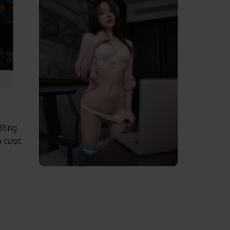
 đồng
a cược