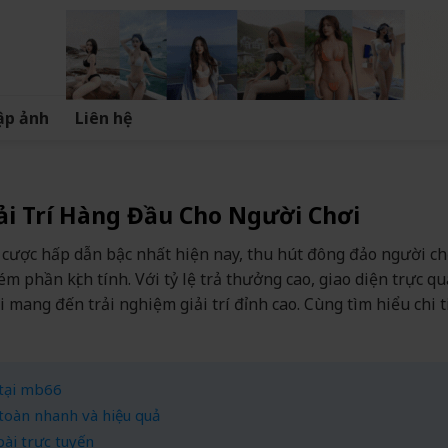
ập ảnh
Liên hệ
ải Trí Hàng Đầu Cho Người Chơi
 cược hấp dẫn bậc nhất hiện nay, thu hút đông đảo người ch
 phần kịch tính. Với tỷ lệ trả thưởng cao, giao diện trực q
i mang đến trải nghiệm giải trí đỉnh cao. Cùng tìm hiểu chi t
 tại mb66
oàn nhanh và hiệu quả
ài trực tuyến