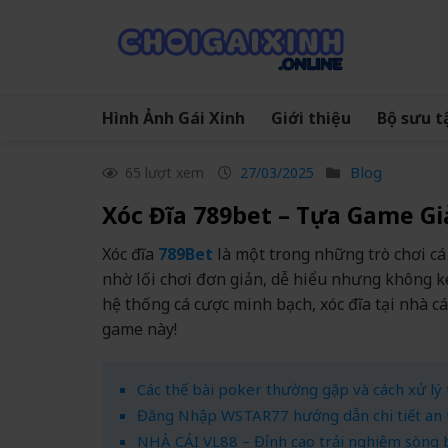
Skip
to
content
Hình Ảnh Gái Xinh
Giới thiệu
Bộ sưu t
Blog
65 lượt xem
27/03/2025
Xóc Đĩa 789bet – Tựa Game Gi
Xóc đĩa
789Bet
là một trong những trò chơi cá
nhờ lối chơi đơn giản, dễ hiểu nhưng không kém
hệ thống cá cược minh bạch, xóc đĩa tại nhà cá
game này!
Các thế bài poker thường gặp và cách xử lý
Đăng Nhập WSTAR77 hướng dẫn chi tiết an t
NHÀ CÁI VL88 – Đỉnh cao trải nghiệm sòng b