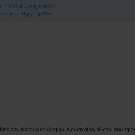
u Trên Đại Dương Hubet?
n Lấy Lại Ngay Lập Tức!
 Việt Nam, được ưa chuộng bởi sự đơn giản, dễ chơi nhưng v