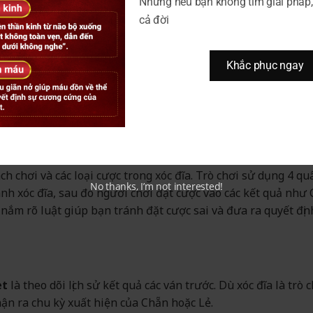
Nhưng nếu bạn không tìm giải pháp,
dẫn luật chơi xóc đĩa 789bet
cả đời
g
Khắc phục ngay
hơi bởi tỷ lệ cược hấp dẫn và tính minh bạch. Tuy nhiên, để 
ưới đây là những bí quyết chơi xóc đĩa giúp bạn tăng tỷ lệ t
h chơi và các loại cược trong xóc đĩa. Trò chơi sử dụng 4 quâ
No thanks, I’m not interested!
ành xóc đĩa, sau đó người chơi đặt cược vào các kết quả như
 nắm rõ luật giúp bạn tránh đặt cược sai và đưa ra quyết địn
et
là theo dõi lịch sử kết quả các ván trước. Dù xóc đĩa là trò 
hận ra chu kỳ xuất hiện của Chẵn hoặc Lẻ.