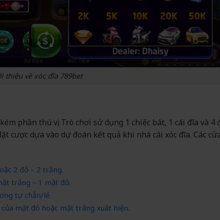
ới thiệu về xóc đĩa 789bet
ém phần thú vị. Trò chơi sử dụng 1 chiếc bát, 1 cái đĩa và 4
đặt cược dựa vào dự đoán kết quả khi nhà cái xóc đĩa. Các cử
oặc 2 đỏ – 2 trắng.
mặt trắng – 1 mặt đỏ.
ương tự chẵn/lẻ.
ể của mặt đỏ hoặc mặt trắng xuất hiện.