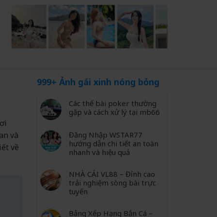
999+ Ảnh gái xinh nóng bỏng
Các thế bài poker thường
gặp và cách xử lý tại mb66
ơi
uan và
Đăng Nhập WSTAR77
hướng dẫn chi tiết an toàn
iết về
nhanh và hiệu quả
NHÀ CÁI VL88 – Đỉnh cao
trải nghiệm sòng bài trực
tuyến
Bảng Xếp Hạng Bắn Cá –