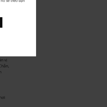
 nó sẽ theo bạn
giành
hắng
n vị
 Chẵn,
h
chơi