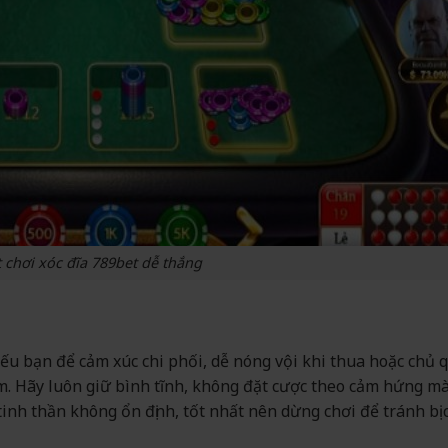
t chơi xóc đĩa 789bet dễ thắng
 Nếu bạn để cảm xúc chi phối, dễ nóng vội khi thua hoặc chủ 
ầm. Hãy luôn giữ bình tĩnh, không đặt cược theo cảm hứng m
tinh thần không ổn định, tốt nhất nên dừng chơi để tránh bị