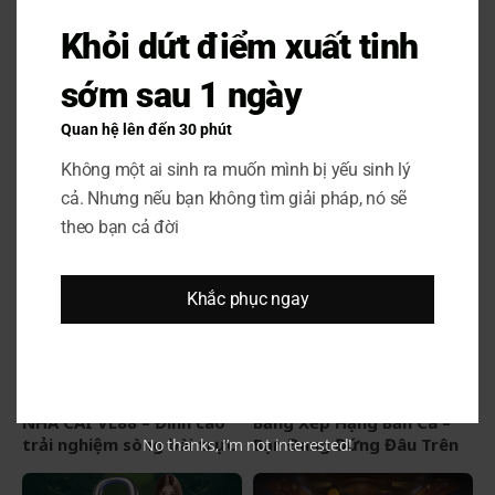
Khỏi dứt điểm xuất tinh
Danh mục:
Blog
sớm sau 1 ngày
Bài viết cùng chủ đề:
Quan hệ lên đến 30 phút
Không một ai sinh ra muốn mình bị yếu sinh lý
cả. Nhưng nếu bạn không tìm giải pháp, nó sẽ
theo bạn cả đời
Các thế bài poker thường
Đăng Nhập WSTAR77
gặp và cách xử lý tại
hướng dẫn chi tiết an
mb66
toàn nhanh và hiệu quả
Khắc phục ngay
NHÀ CÁI VL88 – Đỉnh cao
Bảng Xếp Hạng Bắn Cá –
trải nghiệm sòng bài trực
Bạn Đang Đứng Đâu Trên
No thanks, I’m not interested!
tuyến
Đại Dương Hubet?