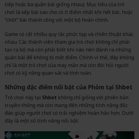
tiếp hoặc ba quân bài giống nhau). Mục tiêu của trò
chơi là xếp bài sao cho có ít điểm nhất khi hết bài, hoặc
“chốt” bài thành công với một bộ hoàn chỉnh.
Game có rất nhiều quy tắc phức tạp và chiến thuật khác
nhau. Các thành viên tham gia trò chơi không chỉ phải
tạo ra bộ mà còn phải biết khi nào nên đánh ra những
quân bài để không bị mất điểm. Chính vì thế, đây không
chỉ là một trò chơi của may mắn mà còn đòi hỏi người
chơi có kỹ năng quan sát và tính toán.
Những đặc điểm nổi bật của Phỏm tại Shbet
Trò chơi này tại
Shbet
không chỉ giống với phiên bản
truyền thống mà còn mang đến những tính năng độc
đáo giúp người chơi có trải nghiệm hoàn hảo hơn. Dưới
đây là một số tính năng nổi bật: