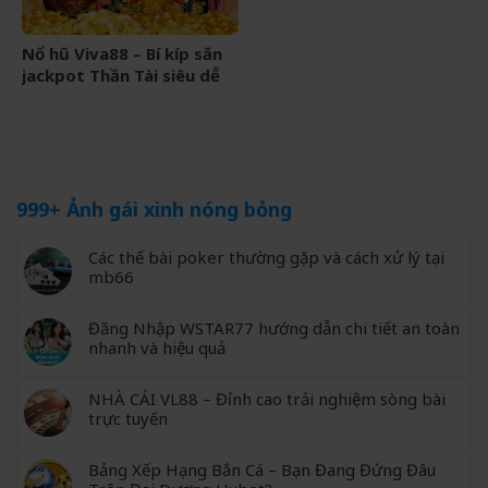
Nổ hũ Viva88 – Bí kíp săn
jackpot Thần Tài siêu dễ
cho tân thủ
999+ Ảnh gái xinh nóng bỏng
Các thế bài poker thường gặp và cách xử lý tại
mb66
Đăng Nhập WSTAR77 hướng dẫn chi tiết an toàn
nhanh và hiệu quả
NHÀ CÁI VL88 – Đỉnh cao trải nghiệm sòng bài
trực tuyến
Bảng Xếp Hạng Bắn Cá – Bạn Đang Đứng Đâu