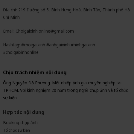
Địa chỉ: 219 Đường số 5, Bình Hưng Hoà, Bình Tân, Thành phố Hồ
Chí Minh
Email: Choigaixinh.online@gmail.com
Hashtag: #choigaixinh #anhgaixinh #hinhgaixinh
#choigaixinhonline
Chịu trách nhiệm nội dung
Ông Nguyễn Đỗ Phương. Một nhiếp ảnh gia chuyên nghiệp tại
TPHCM. Với kinh nghiệm 20 năm trong nghề chụp ảnh và tổ chức
sự kiện.
Hợp tác nội dung
Booking chụp ảnh
Tổ chức sự kiện