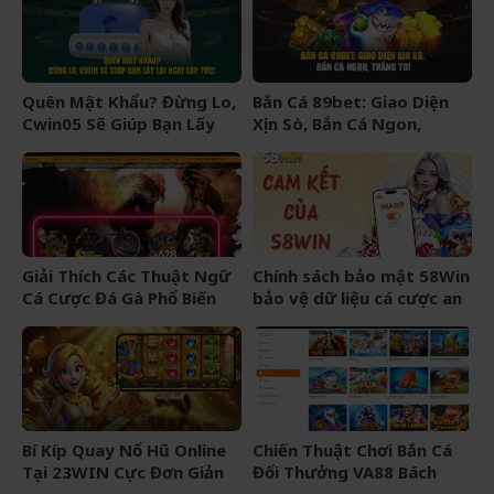
Quên Mật Khẩu? Đừng Lo,
Bắn Cá 89bet: Giao Diện
Cwin05 Sẽ Giúp Bạn Lấy
Xịn Sò, Bắn Cá Ngon,
Lại Ngay Lập Tức!
Thắng To!
Giải Thích Các Thuật Ngữ
Chính sách bảo mật 58Win
Cá Cược Đá Gà Phổ Biến
bảo vệ dữ liệu cá cược an
Nhất Tại DAGA
toàn
Bí Kíp Quay Nổ Hũ Online
Chiến Thuật Chơi Bắn Cá
Tại 23WIN Cực Đơn Giản
Đổi Thưởng VA88 Bách