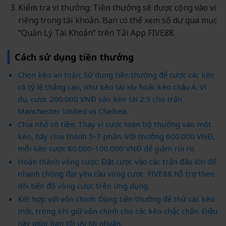
Kiểm tra ví thưởng: Tiền thưởng sẽ được cộng vào ví
riêng trong tài khoản. Bạn có thể xem số dư qua mục
“Quản Lý Tài Khoản” trên Tải App FIVE88.
Cách sử dụng tiền thưởng
Chọn kèo an toàn: Sử dụng tiền thưởng để cược các kèo
có tỷ lệ thắng cao, như kèo tài xỉu hoặc kèo châu Á. Ví
dụ, cược 200.000 VNĐ vào kèo tài 2.5 cho trận
Manchester United vs Chelsea.
Chia nhỏ số tiền: Thay vì cược toàn bộ thưởng vào một
kèo, hãy chia thành 5-7 phần. Với thưởng 600.000 VNĐ,
mỗi kèo cược 80.000-100.000 VNĐ để giảm rủi ro.
Hoàn thành vòng cược: Đặt cược vào các trận đấu lớn để
nhanh chóng đạt yêu cầu vòng cược. FIVE88 hỗ trợ theo
dõi tiến độ vòng cược trên ứng dụng.
Kết hợp với vốn chính: Dùng tiền thưởng để thử các kèo
mới, trong khi giữ vốn chính cho các kèo chắc chắn. Điều
này giúp bạn tối ưu lợi nhuận.