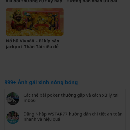
xỉu đổi thưởng cực kỳ hấp
Hướng dẫn nhận ưu đãi
dẫn
cực hot mỗi ngày
Nổ hũ Viva88 – Bí kíp săn
jackpot Thần Tài siêu dễ
cho tân thủ
999+ Ảnh gái xinh nóng bỏng
Các thế bài poker thường gặp và cách xử lý tại
mb66
Đăng Nhập WSTAR77 hướng dẫn chi tiết an toàn
nhanh và hiệu quả