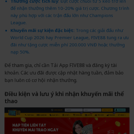
Thưởng cược tích lũy
: Đặt cược chuỗi từ 5 kèo trở lên
để nhận thưởng thêm 10-20% giá trị cược. Chương trình
này phù hợp với các trận đấu lớn như Champions
League.
Khuyến mãi sự kiện đặc biệt:
Trong các giải đấu như
World Cup 2026 hay Premier League, FIVE88 tung ra ưu
đãi như tặng cược miễn phí 200.000 VNĐ hoặc thưởng
nạp 50%.
Để tham gia, chỉ cần Tải App FIVE88 và đăng ký tài
khoản. Các ưu đãi được cập nhật hàng tuần, đảm bảo
bạn luôn có cơ hội nhận thưởng.
Điều kiện và lưu ý khi nhận khuyến mãi thể
thao