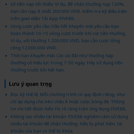
Số tiền nạp tối thiểu: Ví dụ, để nhận thưởng nạp 120%,
bạn cần nạp ít nhất 200.000 VNĐ. Kiểm tra kỹ điều kiện
trên giao diện Tải App FIVE88.
Vòng cược yêu cầu: Hầu hết khuyến mãi yêu cầu bạn
hoàn thành 10-15 vòng cược trước khi rút tiền thưởng.
Ví dụ, với thưởng 1.200.000 VNĐ, bạn cần cược tổng
cộng 12.000.000 VNĐ.
Thời hạn khuyến mãi: Các ưu đãi như thưởng nạp
thường có hiệu lực trong 7-30 ngày. Hãy sử dụng tiền
thưởng trước khi hết hạn.
Lưu ý quan trọng
Đọc kỹ thể lệ: Mỗi chương trình có quy định riêng, như
chỉ áp dụng cho kèo châu Á hoặc cược bóng đá. Thông
tin chi tiết được hiển thị rõ ràng trên ứng dụng FIVE88.
Không tạo nhiều tài khoản: FIVE88 nghiêm cấm sử dụng
nhiều tài khoản để nhận thưởng. Nếu bị phát hiện, tài
khoản của bạn có thể bị khóa.