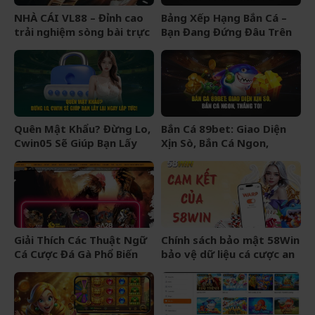
NHÀ CÁI VL88 – Đỉnh cao
Bảng Xếp Hạng Bắn Cá –
trải nghiệm sòng bài trực
Bạn Đang Đứng Đâu Trên
tuyến
Đại Dương Hubet?
Quên Mật Khẩu? Đừng Lo,
Bắn Cá 89bet: Giao Diện
Cwin05 Sẽ Giúp Bạn Lấy
Xịn Sò, Bắn Cá Ngon,
Lại Ngay Lập Tức!
Thắng To!
Giải Thích Các Thuật Ngữ
Chính sách bảo mật 58Win
Cá Cược Đá Gà Phổ Biến
bảo vệ dữ liệu cá cược an
Nhất Tại DAGA
toàn