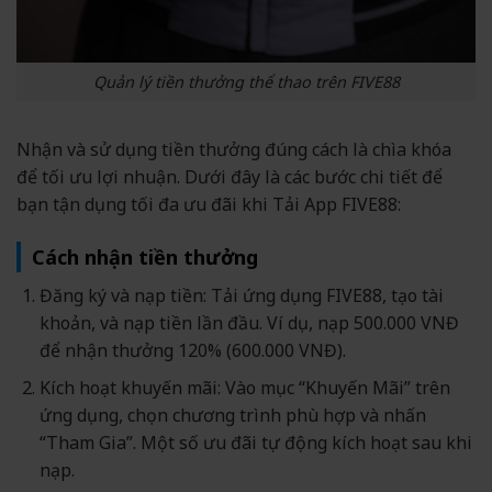
Quản lý tiền thưởng thể thao trên FIVE88
Nhận và sử dụng tiền thưởng đúng cách là chìa khóa
để tối ưu lợi nhuận. Dưới đây là các bước chi tiết để
bạn tận dụng tối đa ưu đãi khi Tải App FIVE88:
Cách nhận tiền thưởng
Đăng ký và nạp tiền: Tải ứng dụng FIVE88, tạo tài
khoản, và nạp tiền lần đầu. Ví dụ, nạp 500.000 VNĐ
để nhận thưởng 120% (600.000 VNĐ).
Kích hoạt khuyến mãi: Vào mục “Khuyến Mãi” trên
ứng dụng, chọn chương trình phù hợp và nhấn
“Tham Gia”. Một số ưu đãi tự động kích hoạt sau khi
nạp.