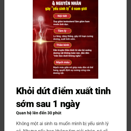
CLO
khoản chính thức và tận dụng các ưu đãi hợp lệ.
THI
Bỏ qua hỗ trợ khách hàng
MO
Khi gặp vấn đề, như tiền thưởng không được cộng, một
số người không liên hệ hỗ trợ mà tự xử lý, dẫn đến mất
quyền lợi. Giải pháp: Liên hệ đội ngũ FIVE88 qua chat
trực tuyến, giải quyết trong 5 phút.
Tránh những sai lầm này sẽ giúp bạn bảo toàn tiền
thưởng và tối ưu lợi nhuận.
Kết luận
Khỏi dứt điểm xuất tinh
Tải App FIVE88 để trải nghiệm cá cược thể thao với các
sớm sau 1 ngày
chương trình khuyến mãi hấp dẫn, tỷ lệ thưởng cao (lên
đến 98%), và giao diện thân thiện. Được cấp phép bởi
Quan hệ lên đến 30 phút
Isle of Man và hoạt động từ năm 2016, FIVE88 cam kết
Không một ai sinh ra muốn mình bị yếu sinh lý
mang đến sân chơi minh bạch, an toàn. Với hơn 15.000