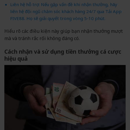
Liên hệ hỗ trợ: Nếu gặp vấn đề khi nhận thưởng, hãy
liên hệ đội ngũ chăm sóc khách hàng 24/7 qua Tải App
FIVE88. Họ sẽ giải quyết trong vòng 5-10 phút.
Hiểu rõ các điều kiện này giúp bạn nhận thưởng mượt
mà và tránh rắc rối không đáng có.
Cách nhận và sử dụng tiền thưởng cá cược
hiệu quả