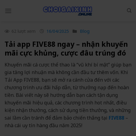
Skip
to
content
Blog
62 lượt xem
16/04/2025
Tải app FIVE88 ngay – nhận khuyến
mãi cực khủng, cược đâu trúng đó
Khuyến mãi cá cược thể thao là “vũ khí bí mật” giúp bạn
gia tăng lợi nhuận mà không cần đầu tư thêm vốn. Khi
Tải App FIVE88, bạn sẽ mở ra cánh cửa đến với các
chương trình ưu đãi hấp dẫn, từ thưởng nạp đến hoàn
tiền. Bài viết này sẽ hướng dẫn bạn cách tận dụng
khuyến mãi hiệu quả, các chương trình hot nhất, điều
kiện nhận thưởng, cách sử dụng tiền thưởng, và những
sai lầm cần tránh để đảm bảo chiến thắng tại
FIVE88
–
nhà cái uy tín hàng đầu năm 2025!