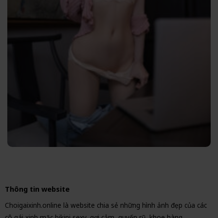
Thông tin website
Choigaixinh.online là website chia sẻ những hình ảnh đẹp của các
cô gái xinh mặc bikini sexy, gợi cảm, quyến rũ, khoe hàng.