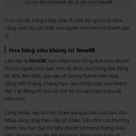
Lợi ích khi trở thành đại lý sân chơi New88
New 88
nổi tiếng khắp châu Á nhờ độ uy tín và tiềm
năng sinh lời cực chất cho người chơi khi trở thành đại
lý:
Hoa hồng siêu khủng từ New88
Làm đại lý
New88
, bạn nhận hoa hồng dựa trên doanh
thu từ người chơi bạn mời về. Mức hoa hồng dao động
từ 30% đến 50%, tùy vào số lượng thành viên hoạt
động mỗi tháng. Chẳng hạn, nếu tổng cược của khách
đạt 1 tỷ đồng thì bạn có thể bỏ túi vài trăm triệu dễ
như chơi.
Càng nhiều người chơi tham gia qua link của bạn, thu
nhập càng tăng theo cấp số nhân. Sân chơi còn thưởng
thêm nếu bạn đạt chỉ tiêu doanh số trong tháng, kiểu
như “bonus” cực đã. Hệ thống tự động tính toán rõ