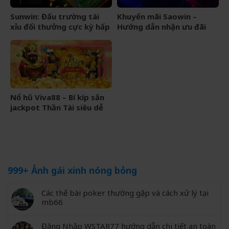
Sunwin: Đấu trường tài
Khuyến mãi Saowin –
xỉu đổi thưởng cực kỳ hấp
Hướng dẫn nhận ưu đãi
dẫn
cực hot mỗi ngày
Nổ hũ Viva88 – Bí kíp săn
jackpot Thần Tài siêu dễ
cho tân thủ
999+ Ảnh gái xinh nóng bỏng
Các thế bài poker thường gặp và cách xử lý tại
mb66
Đăng Nhập WSTAR77 hướng dẫn chi tiết an toàn