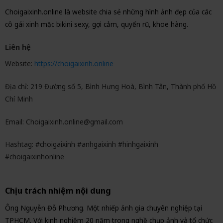
Choigaixinh.online là website chia sẻ những hình ảnh đẹp của các
cô gái xinh mặc bikini sexy, gợi cảm, quyến rũ, khoe hàng.
Liên hệ
Website:
https://choigaixinh.online
Địa chỉ: 219 Đường số 5, Bình Hưng Hoà, Bình Tân, Thành phố Hồ
Chí Minh
Email: Choigaixinh.online@gmail.com
Hashtag: #choigaixinh #anhgaixinh #hinhgaixinh
#choigaixinhonline
Chịu trách nhiệm nội dung
Ông Nguyễn Đỗ Phương. Một nhiếp ảnh gia chuyên nghiệp tại
TPHCM. Với kinh nghiệm 20 năm trong nghề chụp ảnh và tổ chức