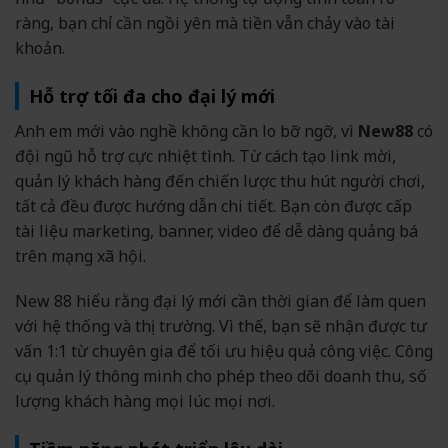
ràng, bạn chỉ cần ngồi yên mà tiền vẫn chảy vào tài
khoản.
Hỗ trợ tối đa cho đại lý mới
Anh em mới vào nghề không cần lo bỡ ngỡ, vì
New88
có
đội ngũ hỗ trợ cực nhiệt tình. Từ cách tạo link mời,
quản lý khách hàng đến chiến lược thu hút người chơi,
tất cả đều được hướng dẫn chi tiết. Bạn còn được cấp
tài liệu marketing, banner, video để dễ dàng quảng bá
trên mạng xã hội.
New 88 hiểu rằng đại lý mới cần thời gian để làm quen
với hệ thống và thị trường. Vì thế, bạn sẽ nhận được tư
vấn 1:1 từ chuyên gia để tối ưu hiệu quả công việc. Công
cụ quản lý thông minh cho phép theo dõi doanh thu, số
lượng khách hàng mọi lúc mọi nơi.