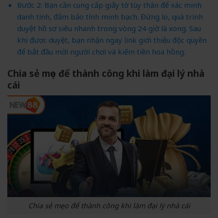
Bước 2: Bạn cần cung cấp giấy tờ tùy thân để xác minh
danh tính, đảm bảo tính minh bạch. Đừng lo, quá trình
duyệt hồ sơ siêu nhanh trong vòng 24 giờ là xong. Sau
khi được duyệt, bạn nhận ngay link giới thiệu độc quyền
để bắt đầu mời người chơi và kiếm tiền hoa hồng.
Chia sẻ mẹo để thành công khi làm đại lý nhà
cái
Chia sẻ mẹo để thành công khi làm đại lý nhà cái