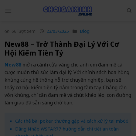
Skip
to
content
Blog
66 lượt xem
23/03/2025
New88 – Trở Thành Đại Lý Với Cơ
Hội Kiếm Tiền Tỷ
New88
mở ra cánh cửa vàng cho anh em đam mê cá
cược muốn thử sức làm đại lý. Với chính sách hoa hồng
khủng cùng hệ thống hỗ trợ chuyên nghiệp, bạn sẽ
thấy cơ hội kiếm tiền tỷ nằm trong tầm tay. Chẳng cần
vốn khủng, chỉ cần đam mê và chút khéo léo, con đường
làm giàu đã sẵn sàng chờ bạn.
Các thế bài poker thường gặp và cách xử lý tại mb66
Đăng Nhập WSTAR77 hướng dẫn chi tiết an toàn